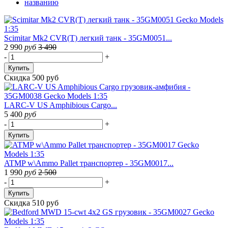
названию
Scimitar Mk2 CVR(T) легкий танк - 35GM0051...
2 990
руб
3 490
-
+
Купить
Скидка 500 руб
LARC-V US Amphibious Cargo...
5 400
руб
-
+
Купить
ATMP w\Ammo Pallet транспортер - 35GM0017...
1 990
руб
2 500
-
+
Купить
Скидка 510 руб