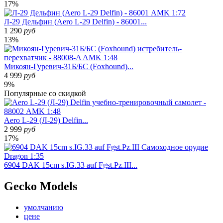
17%
Л-29 Дельфин (Aero L-29 Delfin) - 86001...
1 290
руб
13%
Микоян-Гуревич-31Б/БС (Foxhound)...
4 999
руб
9%
Популярные
со скидкой
Aero L-29 (Л-29) Delfin...
2 999
руб
17%
6904 DAK 15cm s.IG.33 auf Fgst.Pz.III...
Gecko Models
умолчанию
цене