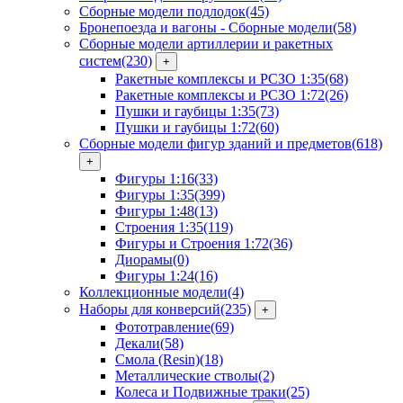
Сборные модели подлодок
(45)
Бронепоезда и вагоны - Сборные модели
(58)
Сборные модели артиллерии и ракетных
систем
(230)
+
Ракетные комплексы и РСЗО 1:35
(68)
Ракетные комплексы и РСЗО 1:72
(26)
Пушки и гаубицы 1:35
(73)
Пушки и гаубицы 1:72
(60)
Сборные модели фигур зданий и предметов
(618)
+
Фигуры 1:16
(33)
Фигуры 1:35
(399)
Фигуры 1:48
(13)
Строения 1:35
(119)
Фигуры и Строения 1:72
(36)
Диорамы
(0)
Фигуры 1:24
(16)
Коллекционные модели
(4)
Наборы для конверсий
(235)
+
Фототравление
(69)
Декали
(58)
Смола (Resin)
(18)
Металлические стволы
(2)
Колеса и Подвижные траки
(25)