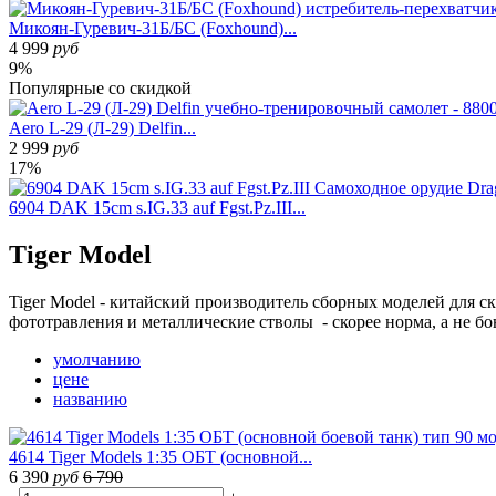
Микоян-Гуревич-31Б/БС (Foxhound)...
4 999
руб
9%
Популярные
со скидкой
Aero L-29 (Л-29) Delfin...
2 999
руб
17%
6904 DAK 15cm s.IG.33 auf Fgst.Pz.III...
Tiger Model
Tiger Model - китайский производитель сборных моделей для с
фототравления и металлические стволы - скорее норма, а не бо
умолчанию
цене
названию
4614 Tiger Models 1:35 ОБТ (основной...
6 390
руб
6 790