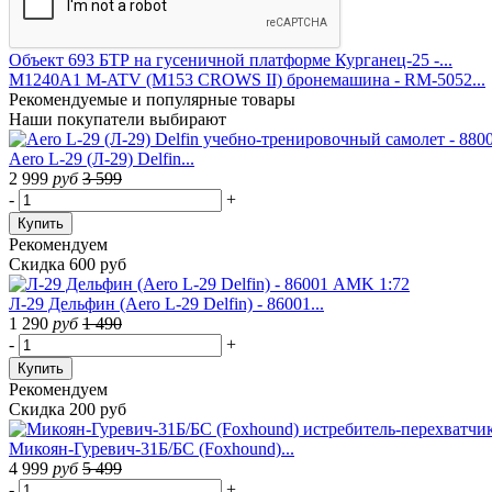
Объект 693 БТР на гусеничной платформе Курганец-25 -...
M1240A1 M-ATV (M153 CROWS II) бронемашина - RM-5052...
Рекомендуемые
и популярные товары
Наши покупатели выбирают
Aero L-29 (Л-29) Delfin...
2 999
руб
3 599
-
+
Купить
Рекомендуем
Скидка 600 руб
Л-29 Дельфин (Aero L-29 Delfin) - 86001...
1 290
руб
1 490
-
+
Купить
Рекомендуем
Скидка 200 руб
Микоян-Гуревич-31Б/БС (Foxhound)...
4 999
руб
5 499
-
+