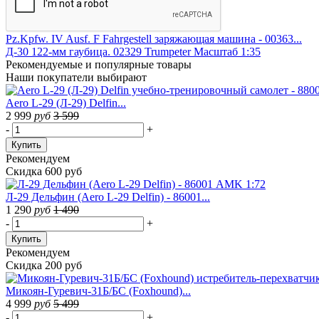
Pz.Kpfw. IV Ausf. F Fahrgestell заряжающая машина - 00363...
Д-30 122-мм гаубица. 02329 Trumpeter Масштаб 1:35
Рекомендуемые
и популярные товары
Наши покупатели выбирают
Aero L-29 (Л-29) Delfin...
2 999
руб
3 599
-
+
Купить
Рекомендуем
Скидка 600 руб
Л-29 Дельфин (Aero L-29 Delfin) - 86001...
1 290
руб
1 490
-
+
Купить
Рекомендуем
Скидка 200 руб
Микоян-Гуревич-31Б/БС (Foxhound)...
4 999
руб
5 499
-
+