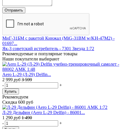
МиГ-31БМ с ракетой Кинжал (MiG-31BM w/KH-47M2) -
01697...
Як-3 советский истребитель - 7301 Звезда 1:72
Рекомендуемые
и популярные товары
Наши покупатели выбирают
Aero L-29 (Л-29) Delfin...
2 999
руб
3 599
-
+
Купить
Рекомендуем
Скидка 600 руб
Л-29 Дельфин (Aero L-29 Delfin) - 86001...
1 290
руб
1 490
-
+