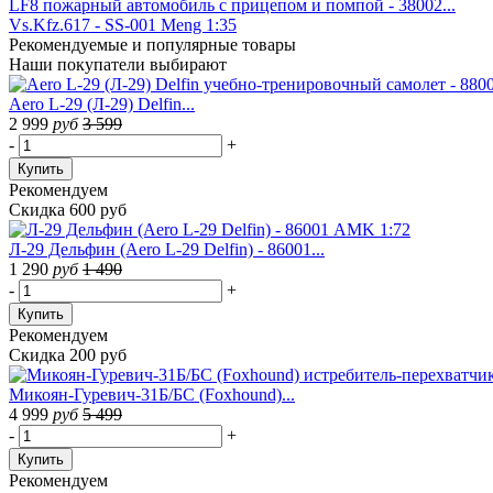
LF8 пожарный автомобиль с прицепом и помпой - 38002...
Vs.Kfz.617 - SS-001 Meng 1:35
Рекомендуемые
и популярные товары
Наши покупатели выбирают
Aero L-29 (Л-29) Delfin...
2 999
руб
3 599
-
+
Купить
Рекомендуем
Скидка 600 руб
Л-29 Дельфин (Aero L-29 Delfin) - 86001...
1 290
руб
1 490
-
+
Купить
Рекомендуем
Скидка 200 руб
Микоян-Гуревич-31Б/БС (Foxhound)...
4 999
руб
5 499
-
+
Купить
Рекомендуем