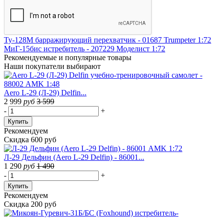
Ту-128М барражирующий перехватчик - 01687 Trumpeter 1:72
МиГ-15бис истребитель - 207229 Моделист 1:72
Рекомендуемые
и популярные товары
Наши покупатели выбирают
Aero L-29 (Л-29) Delfin...
2 999
руб
3 599
-
+
Купить
Рекомендуем
Скидка 600 руб
Л-29 Дельфин (Aero L-29 Delfin) - 86001...
1 290
руб
1 490
-
+
Купить
Рекомендуем
Скидка 200 руб