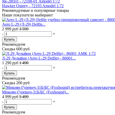
Як-28ПП - 72108-01 Amodel 1:72
Hawker Osprey - 72193 Amodel 1:72
Рекомендуемые
и популярные товары
Наши покупатели выбирают
Aero L-29 (Л-29) Delfin...
2 999
руб
3 599
-
+
Купить
Рекомендуем
Скидка 600 руб
Л-29 Дельфин (Aero L-29 Delfin) - 86001...
1 290
руб
1 490
-
+
Купить
Рекомендуем
Скидка 200 руб
Микоян-Гуревич-31Б/БС (Foxhound)...
4 999
руб
5 499
-
+
Купить
Рекомендуем