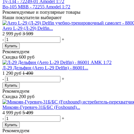
Ту-134 - 72249-01 Amodel 1:72
Bo-105 MBB - 72255 Amodel 1:72
Рекомендуемые
и популярные товары
Наши покупатели выбирают
Aero L-29 (Л-29) Delfin...
2 999
руб
3 599
-
+
Купить
Рекомендуем
Скидка 600 руб
Л-29 Дельфин (Aero L-29 Delfin) - 86001...
1 290
руб
1 490
-
+
Купить
Рекомендуем
Скидка 200 руб
Микоян-Гуревич-31Б/БС (Foxhound)...
4 999
руб
5 499
-
+
Купить
Рекомендуем