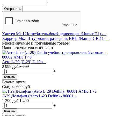
Хантер Мк.I Истребитель-бомбардировщик (Hunter F.1) -...
Харриер Мк.I Штурмовик-разведчик ВВП (Harrier GR.1) -...
Рекомендуемые
и популярные товары
Наши покупатели выбирают
Aero L-29 (Л-29) Delfin...
2 999
руб
3 599
-
+
Купить
Рекомендуем
Скидка 600 руб
Л-29 Дельфин (Aero L-29 Delfin) - 86001...
1 290
руб
1 490
-
+
Купить