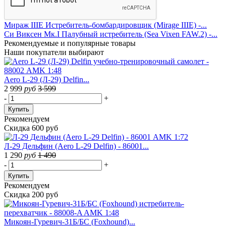
Мираж IIIE Истребитель-бомбардировщик (Mirage IIIE) -...
Си Виксен Мк.I Палубный истребитель (Sea Vixen FAW.2) -...
Рекомендуемые
и популярные товары
Наши покупатели выбирают
Aero L-29 (Л-29) Delfin...
2 999
руб
3 599
-
+
Купить
Рекомендуем
Скидка 600 руб
Л-29 Дельфин (Aero L-29 Delfin) - 86001...
1 290
руб
1 490
-
+
Купить
Рекомендуем
Скидка 200 руб
Микоян-Гуревич-31Б/БС (Foxhound)...