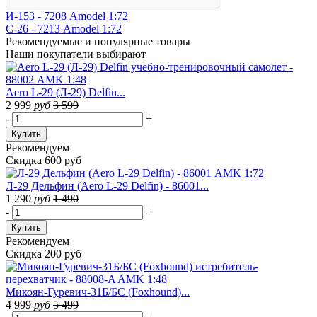
И-153 - 7208 Amodel 1:72
С-26 - 7213 Amodel 1:72
Рекомендуемые
и популярные товары
Наши покупатели выбирают
Aero L-29 (Л-29) Delfin...
2 999
руб
3 599
-
+
Купить
Рекомендуем
Скидка 600 руб
Л-29 Дельфин (Aero L-29 Delfin) - 86001...
1 290
руб
1 490
-
+
Купить
Рекомендуем
Скидка 200 руб
Микоян-Гуревич-31Б/БС (Foxhound)...
4 999
руб
5 499