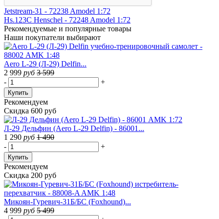
Jetstream-31 - 72238 Amodel 1:72
Hs.123C Henschel - 72248 Amodel 1:72
Рекомендуемые
и популярные товары
Наши покупатели выбирают
Aero L-29 (Л-29) Delfin...
2 999
руб
3 599
-
+
Купить
Рекомендуем
Скидка 600 руб
Л-29 Дельфин (Aero L-29 Delfin) - 86001...
1 290
руб
1 490
-
+
Купить
Рекомендуем
Скидка 200 руб
Микоян-Гуревич-31Б/БС (Foxhound)...
4 999
руб
5 499