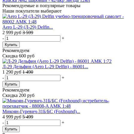
Краска №42 шаровый - 42-акр Звезда 12мл
Рекомендуемые
и популярные товары
Наши покупатели выбирают
Aero L-29 (Л-29) Delfin...
2 999
руб
3 599
-
+
Купить
Рекомендуем
Скидка 600 руб
Л-29 Дельфин (Aero L-29 Delfin) - 86001...
1 290
руб
1 490
-
+
Купить
Рекомендуем
Скидка 200 руб
Микоян-Гуревич-31Б/БС (Foxhound)...
4 999
руб
5 499
-
+
Купить