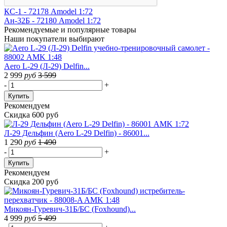
КС-1 - 72178 Amodel 1:72
Ан-32Б - 72180 Amodel 1:72
Рекомендуемые
и популярные товары
Наши покупатели выбирают
Aero L-29 (Л-29) Delfin...
2 999
руб
3 599
-
+
Купить
Рекомендуем
Скидка 600 руб
Л-29 Дельфин (Aero L-29 Delfin) - 86001...
1 290
руб
1 490
-
+
Купить
Рекомендуем
Скидка 200 руб
Микоян-Гуревич-31Б/БС (Foxhound)...
4 999
руб
5 499