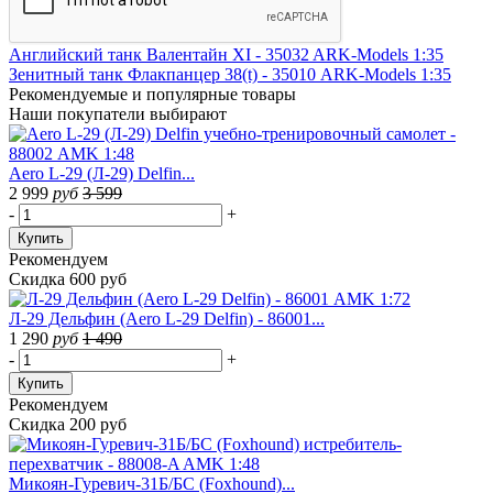
Английский танк Валентайн XI - 35032 ARK-Models 1:35
Зенитный танк Флакпанцер 38(t) - 35010 ARK-Models 1:35
Рекомендуемые
и популярные товары
Наши покупатели выбирают
Aero L-29 (Л-29) Delfin...
2 999
руб
3 599
-
+
Купить
Рекомендуем
Скидка 600 руб
Л-29 Дельфин (Aero L-29 Delfin) - 86001...
1 290
руб
1 490
-
+
Купить
Рекомендуем
Скидка 200 руб
Микоян-Гуревич-31Б/БС (Foxhound)...