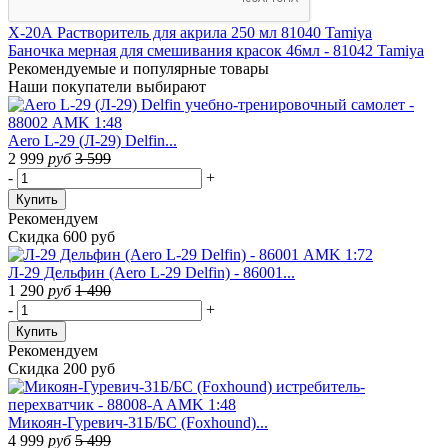
Х-20А Растворитель для акрила 250 мл 81040 Tamiya
Баночка мерная для смешивания красок 46мл - 81042 Tamiya
Рекомендуемые
и популярные товары
Наши покупатели выбирают
Aero L-29 (Л-29) Delfin...
2 999
руб
3 599
-
+
Купить
Рекомендуем
Скидка 600 руб
Л-29 Дельфин (Aero L-29 Delfin) - 86001...
1 290
руб
1 490
-
+
Купить
Рекомендуем
Скидка 200 руб
Микоян-Гуревич-31Б/БС (Foxhound)...
4 999
руб
5 499