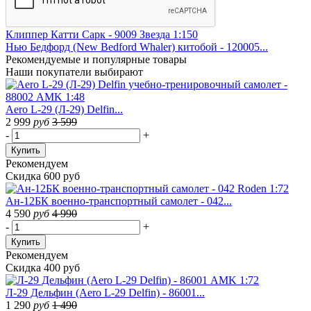
Клиппер Катти Сарк - 9009 Звезда 1:150
Нью Бедфорд (New Bedford Whaler) китобой - 120005...
Рекомендуемые
и популярные товары
Наши покупатели выбирают
Aero L-29 (Л-29) Delfin...
2 999
руб
3 599
-
+
Купить
Рекомендуем
Скидка 600 руб
Ан-12БК военно-транспортный самолет - 042...
4 590
руб
4 990
-
+
Купить
Рекомендуем
Скидка 400 руб
Л-29 Дельфин (Aero L-29 Delfin) - 86001...
1 290
руб
1 490