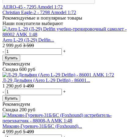
AERO-45 - 7295 Amodel 1:72
Christian Eagle-2 - 7298 Amodel 1:72
Рекомендуемые
и популярные товары
Наши покупатели выбирают
Aero L-29 (Л-29) Delfin...
2 999
руб
3 599
-
+
Купить
Рекомендуем
Скидка 600 руб
Л-29 Дельфин (Aero L-29 Delfin) - 86001...
1 290
руб
1 490
-
+
Купить
Рекомендуем
Скидка 200 руб
Микоян-Гуревич-31Б/БС (Foxhound)...
4 999
руб
5 499