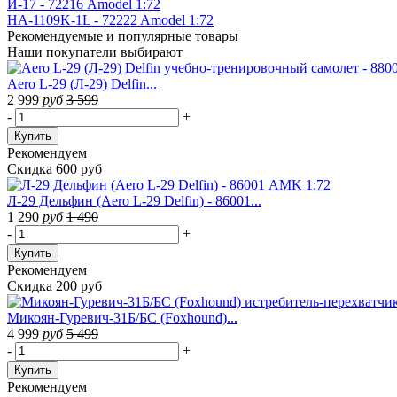
И-17 - 72216 Amodel 1:72
HA-1109K-1L - 72222 Amodel 1:72
Рекомендуемые
и популярные товары
Наши покупатели выбирают
Aero L-29 (Л-29) Delfin...
2 999
руб
3 599
-
+
Купить
Рекомендуем
Скидка 600 руб
Л-29 Дельфин (Aero L-29 Delfin) - 86001...
1 290
руб
1 490
-
+
Купить
Рекомендуем
Скидка 200 руб
Микоян-Гуревич-31Б/БС (Foxhound)...
4 999
руб
5 499
-
+
Купить
Рекомендуем