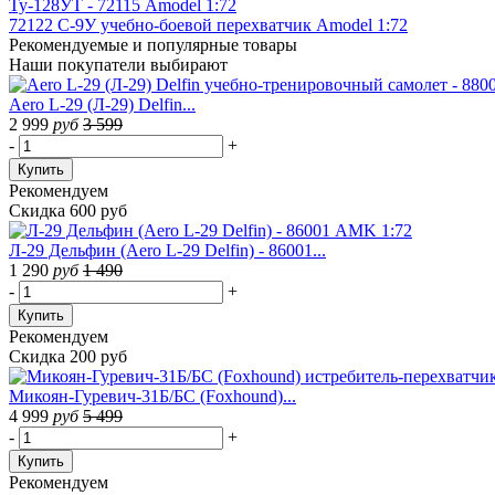
Ту-128УТ - 72115 Amodel 1:72
72122 С-9У учебно-боевой перехватчик Amodel 1:72
Рекомендуемые
и популярные товары
Наши покупатели выбирают
Aero L-29 (Л-29) Delfin...
2 999
руб
3 599
-
+
Купить
Рекомендуем
Скидка 600 руб
Л-29 Дельфин (Aero L-29 Delfin) - 86001...
1 290
руб
1 490
-
+
Купить
Рекомендуем
Скидка 200 руб
Микоян-Гуревич-31Б/БС (Foxhound)...
4 999
руб
5 499
-
+
Купить
Рекомендуем