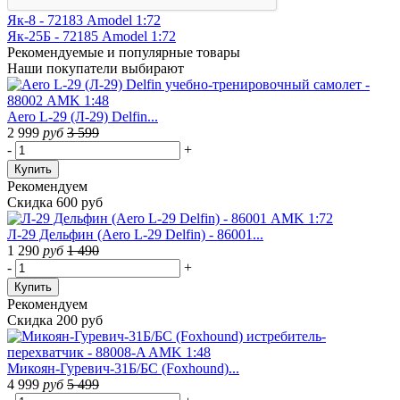
Як-8 - 72183 Amodel 1:72
Як-25Б - 72185 Amodel 1:72
Рекомендуемые
и популярные товары
Наши покупатели выбирают
Aero L-29 (Л-29) Delfin...
2 999
руб
3 599
-
+
Купить
Рекомендуем
Скидка 600 руб
Л-29 Дельфин (Aero L-29 Delfin) - 86001...
1 290
руб
1 490
-
+
Купить
Рекомендуем
Скидка 200 руб
Микоян-Гуревич-31Б/БС (Foxhound)...
4 999
руб
5 499