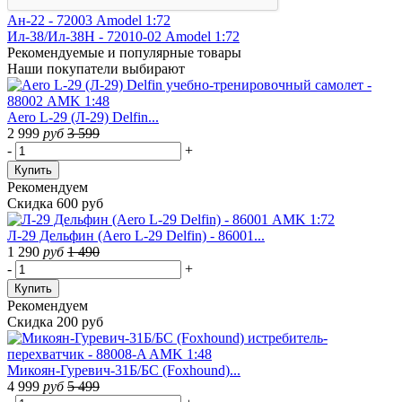
Ан-22 - 72003 Amodel 1:72
Ил-38/Ил-38Н - 72010-02 Amodel 1:72
Рекомендуемые
и популярные товары
Наши покупатели выбирают
Aero L-29 (Л-29) Delfin...
2 999
руб
3 599
-
+
Купить
Рекомендуем
Скидка 600 руб
Л-29 Дельфин (Aero L-29 Delfin) - 86001...
1 290
руб
1 490
-
+
Купить
Рекомендуем
Скидка 200 руб
Микоян-Гуревич-31Б/БС (Foxhound)...
4 999
руб
5 499