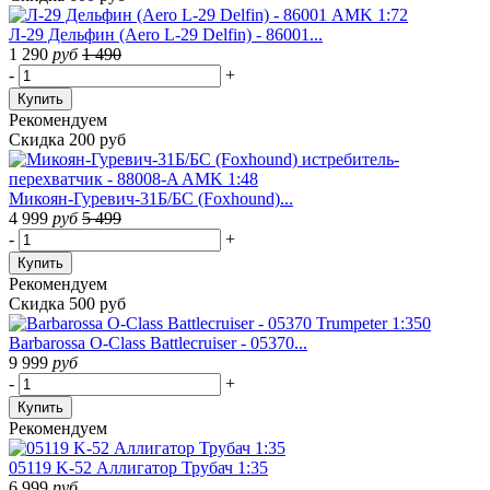
Л-29 Дельфин (Aero L-29 Delfin) - 86001...
1 290
руб
1 490
-
+
Купить
Рекомендуем
Скидка 200 руб
Микоян-Гуревич-31Б/БС (Foxhound)...
4 999
руб
5 499
-
+
Купить
Рекомендуем
Скидка 500 руб
Barbarossa O-Class Battlecruiser - 05370...
9 999
руб
-
+
Купить
Рекомендуем
05119 K-52 Аллигатор Трубач 1:35
6 999
руб