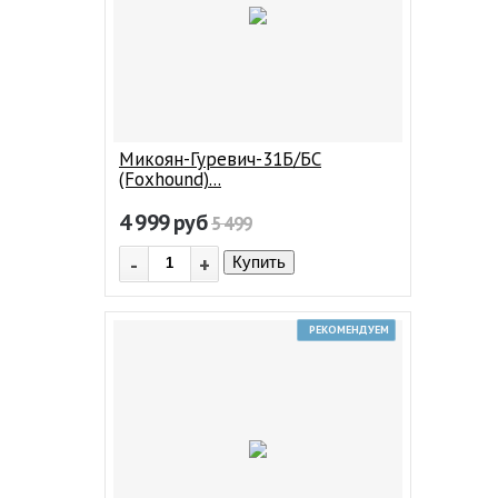
Микоян-Гуревич-31Б/БС
(Foxhound)...
4 999
руб
5 499
-
+
Купить
РЕКОМЕНДУЕМ