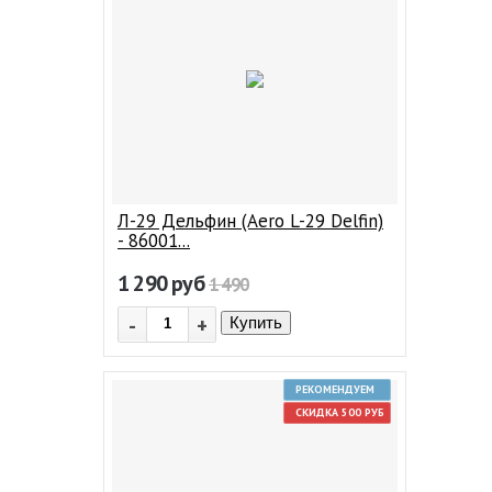
Л-29 Дельфин (Aero L-29 Delfin)
- 86001...
1 290
руб
1 490
-
+
Купить
РЕКОМЕНДУЕМ
СКИДКА 500 РУБ