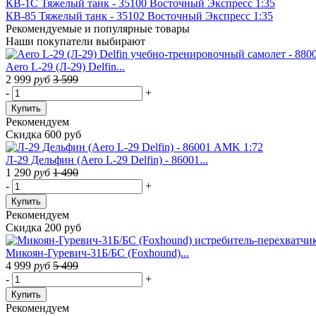
КВ-1С Тяжелый танк - 35100 Восточный Экспресс 1:35
КВ-85 Тяжелый танк - 35102 Восточный Экспресс 1:35
Рекомендуемые
и популярные товары
Наши покупатели выбирают
Aero L-29 (Л-29) Delfin...
2 999
руб
3 599
-
+
Купить
Рекомендуем
Скидка 600 руб
Л-29 Дельфин (Aero L-29 Delfin) - 86001...
1 290
руб
1 490
-
+
Купить
Рекомендуем
Скидка 200 руб
Микоян-Гуревич-31Б/БС (Foxhound)...
4 999
руб
5 499
-
+
Купить
Рекомендуем