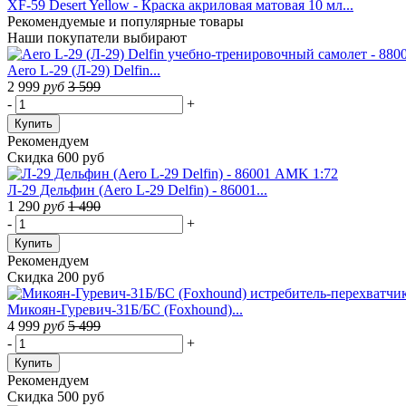
XF-59 Desert Yellow - Краска акриловая матовая 10 мл...
Рекомендуемые
и популярные товары
Наши покупатели выбирают
Aero L-29 (Л-29) Delfin...
2 999
руб
3 599
-
+
Купить
Рекомендуем
Скидка 600 руб
Л-29 Дельфин (Aero L-29 Delfin) - 86001...
1 290
руб
1 490
-
+
Купить
Рекомендуем
Скидка 200 руб
Микоян-Гуревич-31Б/БС (Foxhound)...
4 999
руб
5 499
-
+
Купить
Рекомендуем
Скидка 500 руб