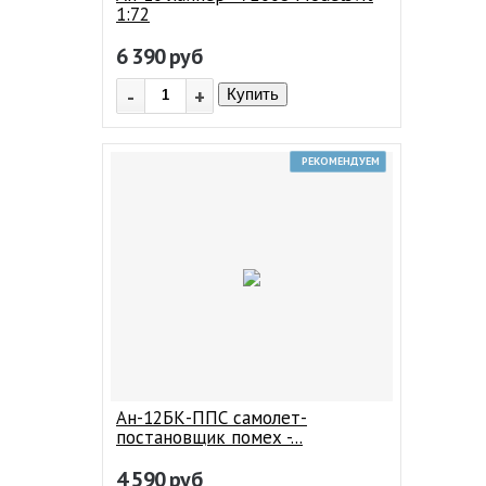
1:72
6 390
руб
-
+
Купить
РЕКОМЕНДУЕМ
Ан-12БК-ППС самолет-
постановщик помех -...
4 590
руб