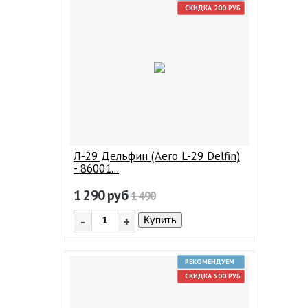
СКИДКА 200 РУБ
Л-29 Дельфин (Aero L-29 Delfin)
- 86001...
1 290
руб
1 490
-
+
Купить
РЕКОМЕНДУЕМ
СКИДКА 500 РУБ