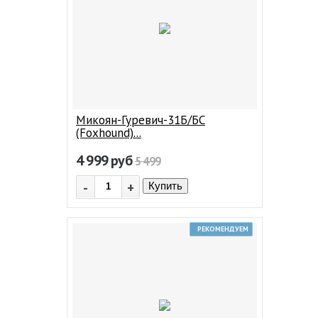
Микоян-Гуревич-31Б/БС
(Foxhound)...
4 999
руб
5 499
-
+
Купить
РЕКОМЕНДУЕМ