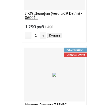
Л-29 Дельфин (Aero L-29 Delfin) -
86001...
1 290
руб
1 490
-
+
Купить
РЕКОМЕНДУЕМ
СКИДКА 500 РУБ
Микоян-Гуревич-31Б/БС