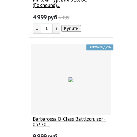
(Foxhound)...
4 999
руб
5 499
-
+
Купить
РЕКОМЕНДУЕМ
Barbarossa O-Class Battlecruiser -
05370...
9 999
руб