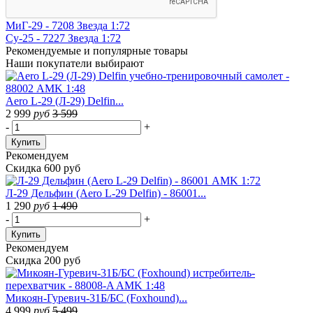
МиГ-29 - 7208 Звезда 1:72
Су-25 - 7227 Звезда 1:72
Рекомендуемые
и популярные товары
Наши покупатели выбирают
Aero L-29 (Л-29) Delfin...
2 999
руб
3 599
-
+
Купить
Рекомендуем
Скидка 600 руб
Л-29 Дельфин (Aero L-29 Delfin) - 86001...
1 290
руб
1 490
-
+
Купить
Рекомендуем
Скидка 200 руб
Микоян-Гуревич-31Б/БС (Foxhound)...
4 999
руб
5 499