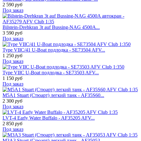
2 590
руб
Под заказ
Bilstein-Drehkran 3t auf Bussing-NAG 4500A...
3 590
руб
Под заказ
Type VIIC/41 U-Boat подлодка - SE73504 AFV...
1 250
руб
Под заказ
Type VIIC U-Boat подлодка - SE73503 AFV...
1 150
руб
Под заказ
M5A1 Stuart (Стюарт) легкий танк - AF35S60...
2 300
руб
Под заказ
LVT-4 Early Water Buffalo - AF35205 AFV...
2 850
руб
Под заказ
M3A3 Stuart (Стюарт) легкий танк - AF35053...