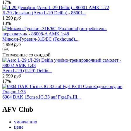
17%
Л-29 Дельфин (Aero L-29 Delfin) - 86001...
1 290
руб
13%
Микоян-Гуревич-31Б/БС (Foxhound)...
4 999
руб
9%
Популярные
со скидкой
Aero L-29 (Л-29) Delfin...
2 999
руб
17%
6904 DAK 15cm s.IG.33 auf Fgst.Pz.III...
AFV Club
умолчанию
цене