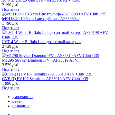
Sd.Kfz. 251/20 Uhu БТР - AF35116 AFV Club...
2 190
руб
Под заказ
leFH18/40 10.5 cm Late гаубица - AF35089...
1 790
руб
Под заказ
LVT-4 Water Buffalo Late десантный катер -...
2 729
руб
Под заказ
M1296 Stryker Dragoon IFV - AF35319 AFV...
3 529
руб
Под заказ
CVR(T) FV107 Scimitar - AF35013 AFV Club 1:35
1 990
руб
Под заказ
умолчанию
цене
названию
«