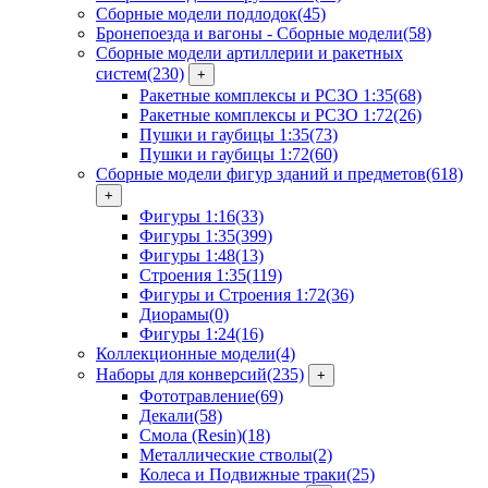
Сборные модели подлодок
(45)
Бронепоезда и вагоны - Сборные модели
(58)
Сборные модели артиллерии и ракетных
систем
(230)
+
Ракетные комплексы и РСЗО 1:35
(68)
Ракетные комплексы и РСЗО 1:72
(26)
Пушки и гаубицы 1:35
(73)
Пушки и гаубицы 1:72
(60)
Сборные модели фигур зданий и предметов
(618)
+
Фигуры 1:16
(33)
Фигуры 1:35
(399)
Фигуры 1:48
(13)
Строения 1:35
(119)
Фигуры и Строения 1:72
(36)
Диорамы
(0)
Фигуры 1:24
(16)
Коллекционные модели
(4)
Наборы для конверсий
(235)
+
Фототравление
(69)
Декали
(58)
Смола (Resin)
(18)
Металлические стволы
(2)
Колеса и Подвижные траки
(25)