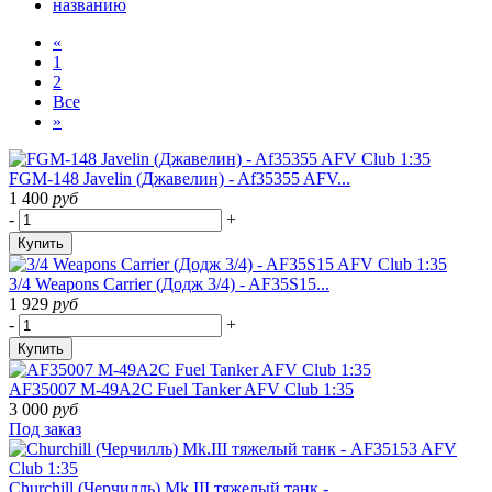
названию
«
1
2
Все
»
FGM-148 Javelin (Джавелин) - Af35355 AFV...
1 400
руб
-
+
Купить
3/4 Weapons Carrier (Додж 3/4) - AF35S15...
1 929
руб
-
+
Купить
AF35007 M-49A2C Fuel Tanker AFV Club 1:35
3 000
руб
Под заказ
Churchill (Черчилль) Mk.III тяжелый танк -...