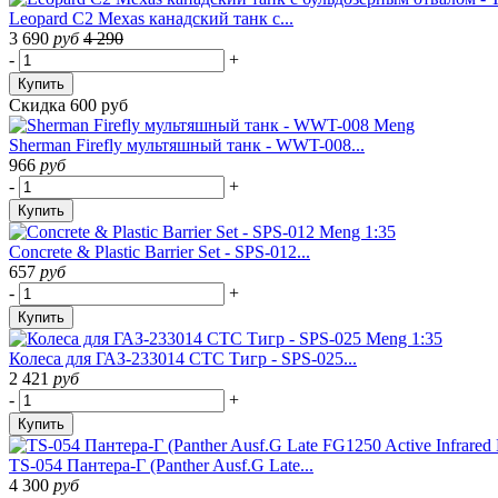
Leopard C2 Mexas канадский танк с...
3 690
руб
4 290
-
+
Купить
Скидка 600 руб
Sherman Firefly мультяшный танк - WWT-008...
966
руб
-
+
Купить
Concrete & Plastic Barrier Set - SPS-012...
657
руб
-
+
Купить
Колеса для ГАЗ-233014 СТС Тигр - SPS-025...
2 421
руб
-
+
Купить
TS-054 Пантера-Г (Panther Ausf.G Late...
4 300
руб