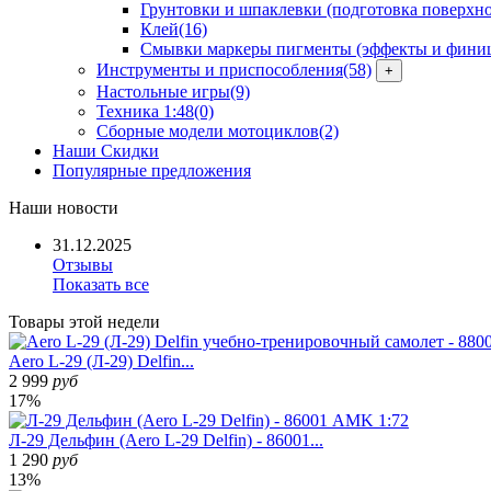
Грунтовки и шпаклевки (подготовка поверхно
Клей
(16)
Смывки маркеры пигменты (эффекты и фини
Инструменты и приспособления
(58)
+
Настольные игры
(9)
Техника 1:48
(0)
Сборные модели мотоциклов
(2)
Наши Скидки
Популярные предложения
Наши
новости
31.12.2025
Отзывы
Показать все
Товары
этой недели
Aero L-29 (Л-29) Delfin...
2 999
руб
17%
Л-29 Дельфин (Aero L-29 Delfin) - 86001...
1 290
руб
13%