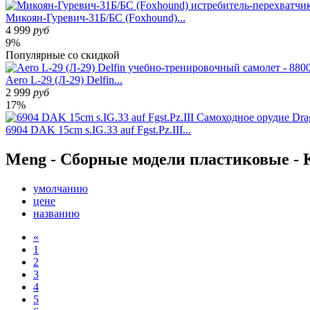
Микоян-Гуревич-31Б/БС (Foxhound)...
4 999
руб
9%
Популярные
со скидкой
Aero L-29 (Л-29) Delfin...
2 999
руб
17%
6904 DAK 15cm s.IG.33 auf Fgst.Pz.III...
Meng - Сборные модели пластиковые -
умолчанию
цене
названию
«
1
2
3
4
5