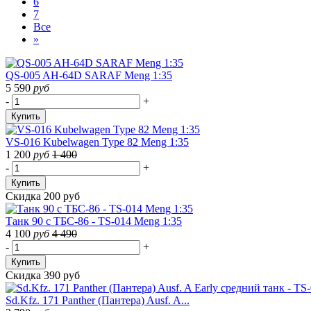
6
7
Все
»
QS-005 AH-64D SARAF Meng 1:35
5 590
руб
-
+
Купить
VS-016 Kubelwagen Type 82 Meng 1:35
1 200
руб
1 400
-
+
Купить
Скидка 200 руб
Танк 90 с ТБС-86 - TS-014 Meng 1:35
4 100
руб
4 490
-
+
Купить
Скидка 390 руб
Sd.Kfz. 171 Panther (Пантера) Ausf. A...