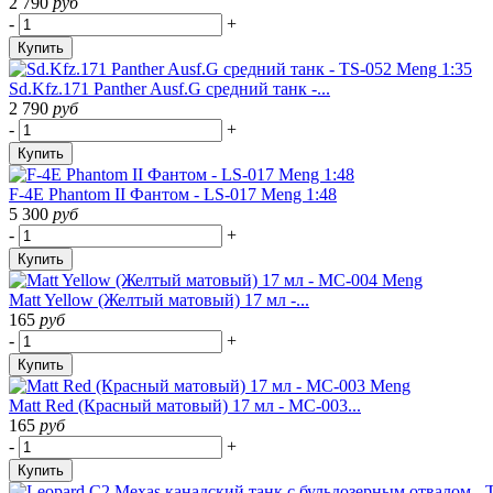
2 790
руб
-
+
Купить
Sd.Kfz.171 Panther Ausf.G средний танк -...
2 790
руб
-
+
Купить
F-4E Phantom II Фантом - LS-017 Meng 1:48
5 300
руб
-
+
Купить
Matt Yellow (Желтый матовый) 17 мл -...
165
руб
-
+
Купить
Matt Red (Красный матовый) 17 мл - MC-003...
165
руб
-
+
Купить