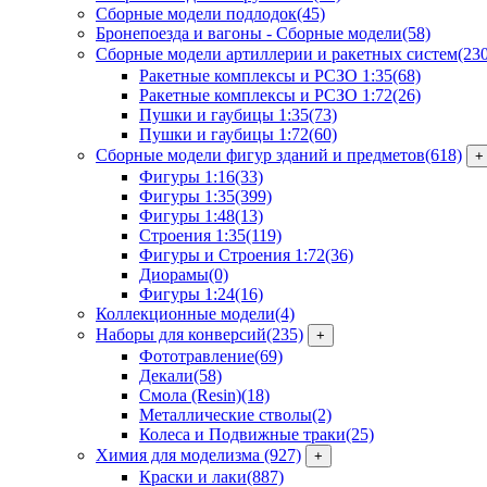
Сборные модели подлодок
(45)
Бронепоезда и вагоны - Сборные модели
(58)
Сборные модели артиллерии и ракетных систем
(23
Ракетные комплексы и РСЗО 1:35
(68)
Ракетные комплексы и РСЗО 1:72
(26)
Пушки и гаубицы 1:35
(73)
Пушки и гаубицы 1:72
(60)
Сборные модели фигур зданий и предметов
(618)
+
Фигуры 1:16
(33)
Фигуры 1:35
(399)
Фигуры 1:48
(13)
Строения 1:35
(119)
Фигуры и Строения 1:72
(36)
Диорамы
(0)
Фигуры 1:24
(16)
Коллекционные модели
(4)
Наборы для конверсий
(235)
+
Фототравление
(69)
Декали
(58)
Смола (Resin)
(18)
Металлические стволы
(2)
Колеса и Подвижные траки
(25)
Химия для моделизма
(927)
+
Краски и лаки
(887)