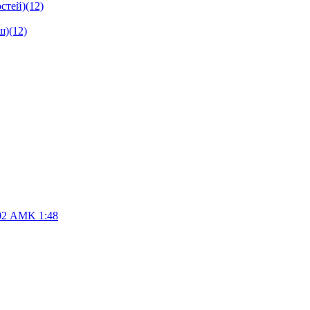
стей)
(12)
ш)
(12)