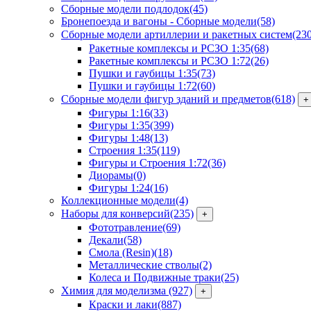
Сборные модели подлодок
(45)
Бронепоезда и вагоны - Сборные модели
(58)
Сборные модели артиллерии и ракетных систем
(23
Ракетные комплексы и РСЗО 1:35
(68)
Ракетные комплексы и РСЗО 1:72
(26)
Пушки и гаубицы 1:35
(73)
Пушки и гаубицы 1:72
(60)
Сборные модели фигур зданий и предметов
(618)
+
Фигуры 1:16
(33)
Фигуры 1:35
(399)
Фигуры 1:48
(13)
Строения 1:35
(119)
Фигуры и Строения 1:72
(36)
Диорамы
(0)
Фигуры 1:24
(16)
Коллекционные модели
(4)
Наборы для конверсий
(235)
+
Фототравление
(69)
Декали
(58)
Смола (Resin)
(18)
Металлические стволы
(2)
Колеса и Подвижные траки
(25)
Химия для моделизма
(927)
+
Краски и лаки
(887)