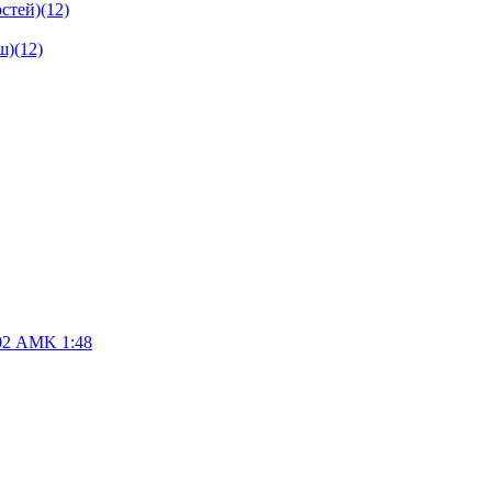
стей)
(12)
ш)
(12)