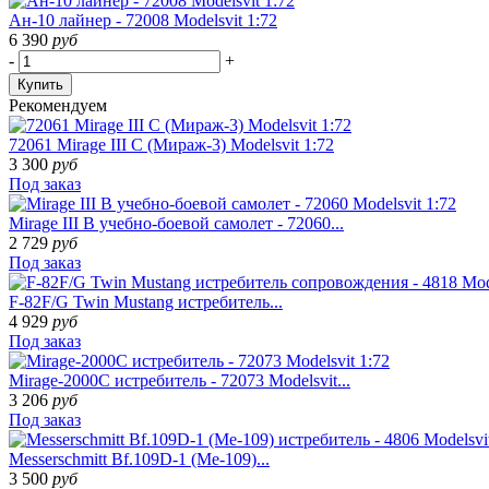
Ан-10 лайнер - 72008 Modelsvit 1:72
6 390
руб
-
+
Купить
Рекомендуем
72061 Mirage III C (Мираж-3) Modelsvit 1:72
3 300
руб
Под заказ
Mirage III B учебно-боевой самолет - 72060...
2 729
руб
Под заказ
F-82F/G Twin Mustang истребитель...
4 929
руб
Под заказ
Mirage-2000C истребитель - 72073 Modelsvit...
3 206
руб
Под заказ
Messerschmitt Bf.109D-1 (Ме-109)...
3 500
руб