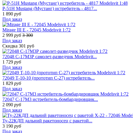
P-51H Mustang (Мустанг) истребитель - 4817...
1 890
руб
Под заказ
Mirage III E - 72045 Modelsvit 1:72
2 999
руб
3 300
Под заказ
Скидка 301 руб
72048 С-17М3Р самолет-разведчик Modelsvit...
1 729
руб
Под заказ
72049 Т-10-10 (прототип С-27) истребитель...
1 829
руб
Под заказ
72047 С-17М3 истребитель-бомбардировщик...
2 090
руб
Под заказ
Ту-22КДП дальний ракетоносец с ракетой...
3 190
руб
Под заказ