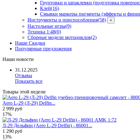
Грунтовки и шпаклевки (подготовка поверхно
Клей
(16)
Смывки маркеры пигменты (эффекты и фини
Инструменты и приспособления
(58)
+
Настольные игры
(9)
Техника 1:48
(0)
Сборные модели мотоциклов
(2)
Наши Скидки
Популярные предложения
Наши
новости
31.12.2025
Отзывы
Показать все
Товары
этой недели
Aero L-29 (Л-29) Delfin...
2 999
руб
17%
Л-29 Дельфин (Aero L-29 Delfin) - 86001...
1 290
руб
13%