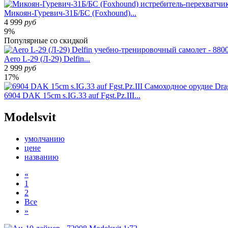
Микоян-Гуревич-31Б/БС (Foxhound)...
4 999
руб
9%
Популярные
со скидкой
Aero L-29 (Л-29) Delfin...
2 999
руб
17%
6904 DAK 15cm s.IG.33 auf Fgst.Pz.III...
Modelsvit
умолчанию
цене
названию
«
1
2
Все
»