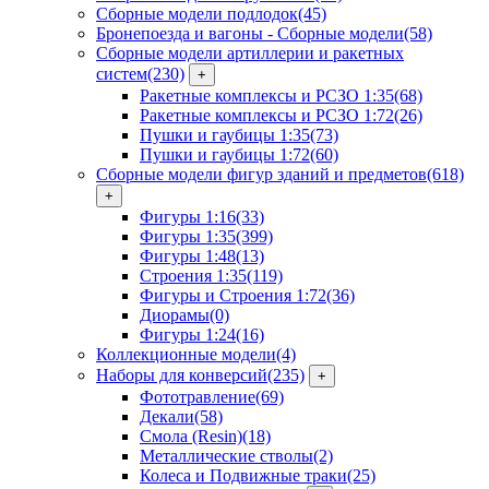
Сборные модели подлодок
(45)
Бронепоезда и вагоны - Сборные модели
(58)
Сборные модели артиллерии и ракетных
систем
(230)
+
Ракетные комплексы и РСЗО 1:35
(68)
Ракетные комплексы и РСЗО 1:72
(26)
Пушки и гаубицы 1:35
(73)
Пушки и гаубицы 1:72
(60)
Сборные модели фигур зданий и предметов
(618)
+
Фигуры 1:16
(33)
Фигуры 1:35
(399)
Фигуры 1:48
(13)
Строения 1:35
(119)
Фигуры и Строения 1:72
(36)
Диорамы
(0)
Фигуры 1:24
(16)
Коллекционные модели
(4)
Наборы для конверсий
(235)
+
Фототравление
(69)
Декали
(58)
Смола (Resin)
(18)
Металлические стволы
(2)
Колеса и Подвижные траки
(25)