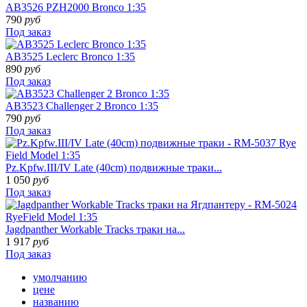
AB3526 PZH2000 Bronco 1:35
790
руб
Под заказ
AB3525 Leclerc Bronco 1:35
890
руб
Под заказ
AB3523 Challenger 2 Bronco 1:35
790
руб
Под заказ
Pz.Kpfw.III/IV Late (40cm) подвижные траки...
1 050
руб
Под заказ
Jagdpanther Workable Tracks траки на...
1 917
руб
Под заказ
умолчанию
цене
названию