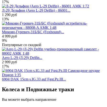
17%
Л-29 Дельфин (Aero L-29 Delfin) - 86001...
1 290
руб
13%
Микоян-Гуревич-31Б/БС (Foxhound)...
4 999
руб
9%
Популярные
со скидкой
Aero L-29 (Л-29) Delfin...
2 999
руб
17%
6904 DAK 15cm s.IG.33 auf Fgst.Pz.III...
Колеса и Подвижные траки
Вы можете
выбрать направление