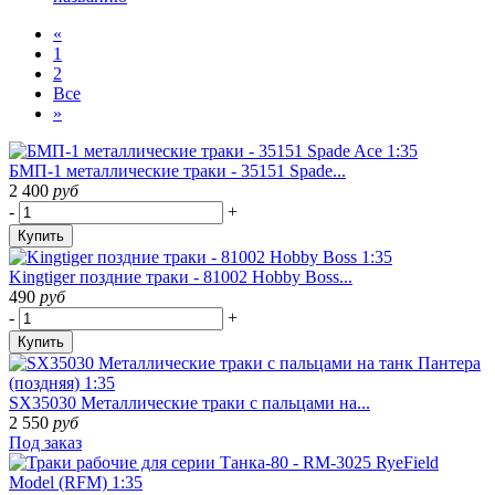
«
1
2
Все
»
БМП-1 металлические траки - 35151 Spade...
2 400
руб
-
+
Купить
Kingtiger поздние траки - 81002 Hobby Boss...
490
руб
-
+
Купить
SX35030 Металлические траки с пальцами на...
2 550
руб
Под заказ