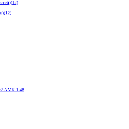
стей)
(12)
ш)
(12)