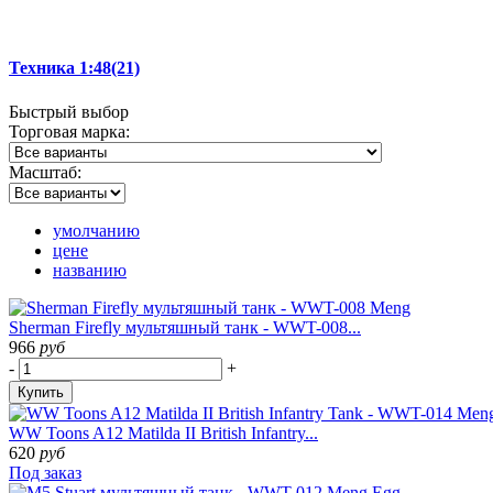
Техника 1:48
(21)
Быстрый
выбор
Торговая марка:
Масштаб:
умолчанию
цене
названию
Sherman Firefly мультяшный танк - WWT-008...
966
руб
-
+
Купить
WW Toons A12 Matilda II British Infantry...
620
руб
Под заказ