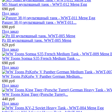
M5 Stuart мультяшный танк - WWT-012 Meng Egg
690
руб
Под заказ
Panzer 38 (t) мультяшный танк - WWT-011...
690
руб
Под заказ
Pz III мультяшный танк. WWT-005 Meng
629
руб
Под заказ
WW Toons Somua S35 French Medium Tank -...
690
руб
Под заказ
WW Toons PzKpfw V Panther German Medium...
690
руб
Под заказ
WW Toons King Tiger (Porsche Turret)...
440
руб
Под заказ