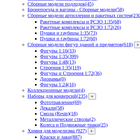
Сборные модели подлодок
(45)
Бронепоезда и вагоны - Сборные модели
(58)
Сборные модели артиллерии и ракетных систем
(23
Ракетные комплексы и РСЗО 1:35
(68)
Ракетные комплексы и РСЗО 1:72
(26)
Пушки и гаубицы 1:35
(73)
Пушки и гаубицы 1:72
(60)
Сборные модели фигур зданий и предметов
(618)
+
Фигуры 1:16
(33)
Фигуры 1:35
(399)
Фигуры 1:48
(13)
Строения 1:35
(119)
Фигуры и Строения 1:72
(36)
Диорамы
(0)
Фигуры 1:24
(16)
Коллекционные модели
(4)
Наборы для конверсий
(235)
+
Фототравление
(69)
Декали
(58)
Смола (Resin)
(18)
Металлические стволы
(2)
Колеса и Подвижные траки
(25)
Химия для моделизма
(927)
+
Краски и лаки
(887)