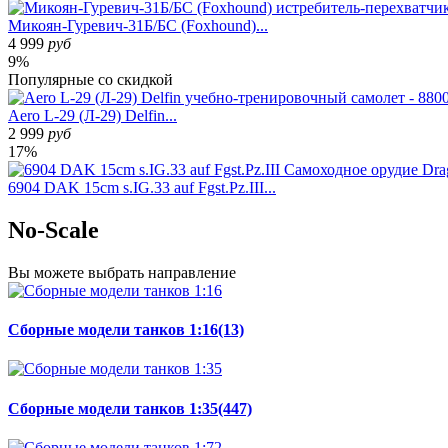
Микоян-Гуревич-31Б/БС (Foxhound)...
4 999
руб
9%
Популярные
со скидкой
Aero L-29 (Л-29) Delfin...
2 999
руб
17%
6904 DAK 15cm s.IG.33 auf Fgst.Pz.III...
No-Scale
Вы можете
выбрать направление
Сборные модели танков 1:16
(13)
Сборные модели танков 1:35
(447)