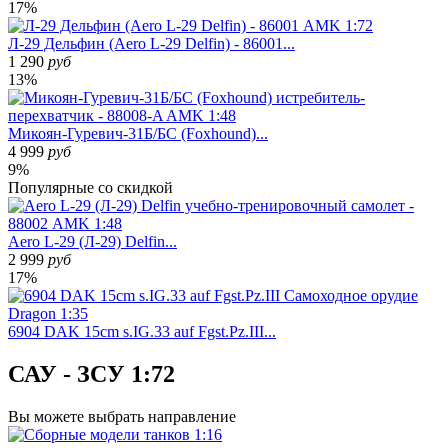
17%
Л-29 Дельфин (Aero L-29 Delfin) - 86001...
1 290
руб
13%
Микоян-Гуревич-31Б/БС (Foxhound)...
4 999
руб
9%
Популярные
со скидкой
Aero L-29 (Л-29) Delfin...
2 999
руб
17%
6904 DAK 15cm s.IG.33 auf Fgst.Pz.III...
САУ - ЗСУ 1:72
Вы можете
выбрать направление