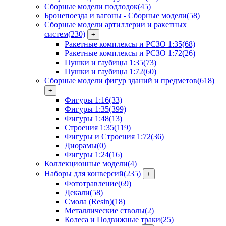
Сборные модели подлодок
(45)
Бронепоезда и вагоны - Сборные модели
(58)
Сборные модели артиллерии и ракетных
систем
(230)
+
Ракетные комплексы и РСЗО 1:35
(68)
Ракетные комплексы и РСЗО 1:72
(26)
Пушки и гаубицы 1:35
(73)
Пушки и гаубицы 1:72
(60)
Сборные модели фигур зданий и предметов
(618)
+
Фигуры 1:16
(33)
Фигуры 1:35
(399)
Фигуры 1:48
(13)
Строения 1:35
(119)
Фигуры и Строения 1:72
(36)
Диорамы
(0)
Фигуры 1:24
(16)
Коллекционные модели
(4)
Наборы для конверсий
(235)
+
Фототравление
(69)
Декали
(58)
Смола (Resin)
(18)
Металлические стволы
(2)
Колеса и Подвижные траки
(25)