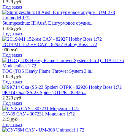
1 329
руб
Под заказ
Sturmgeschutz III Ausf. E штурмовое орудие...
1 386
руб
Под заказ
2С19-М1 152-мм САУ - 82927 Hobby Boss 1:72
990
руб
Под заказ
ТОС (TOS Heavy Flame Thrower System 3 in...
1 029
руб
Под заказ
9К714 Ока (SS-23 Spider) ОТРК - 82926...
2 229
руб
Под заказ
СУ-85 САУ - 307231 Моделист 1:72
215
руб
Под заказ