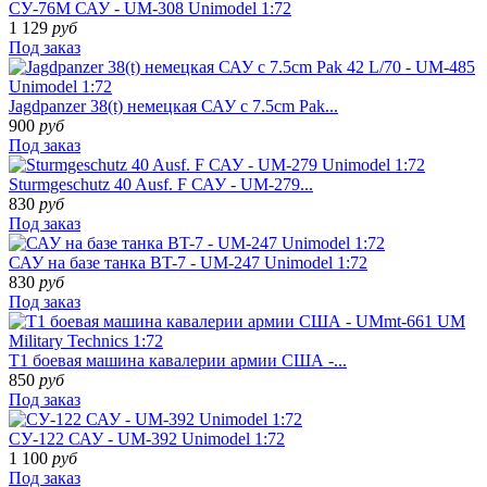
СУ-76М САУ - UM-308 Unimodel 1:72
1 129
руб
Под заказ
Jagdpanzer 38(t) немецкая САУ с 7.5cm Pak...
900
руб
Под заказ
Sturmgeschutz 40 Ausf. F САУ - UM-279...
830
руб
Под заказ
САУ на базе танка BT-7 - UM-247 Unimodel 1:72
830
руб
Под заказ
Т1 боевая машина кавалерии армии США -...
850
руб
Под заказ
СУ-122 САУ - UM-392 Unimodel 1:72
1 100
руб
Под заказ