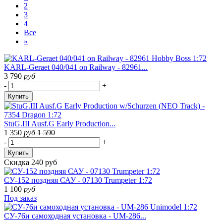
2
3
4
Все
»
KARL-Geraet 040/041 on Railway - 82961...
3 790
руб
-
+
Купить
StuG.III Ausf.G Early Production...
1 350
руб
1 590
-
+
Купить
Скидка 240 руб
СУ-152 поздняя САУ - 07130 Trumpeter 1:72
1 100
руб
Под заказ
СУ-76и самоходная установка - UM-286...