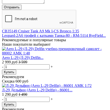
CB35149 Cruiser Tank A9 Mk I-CS Bronco 1:35
Leopard-2A6 трофей с катками Танка-80 - RM-5114 RyeField...
Рекомендуемые
и популярные товары
Наши покупатели выбирают
Aero L-29 (Л-29) Delfin...
2 999
руб
3 599
-
+
Купить
Рекомендуем
Скидка 600 руб
Л-29 Дельфин (Aero L-29 Delfin) - 86001...
1 290
руб
1 490
-
+
Купить
Рекомендуем