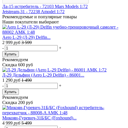
Ла-15 истребитель - 72103 Mars Models 1:72
Jetstream-31 - 72238 Amodel 1:72
Рекомендуемые
и популярные товары
Наши покупатели выбирают
Aero L-29 (Л-29) Delfin...
2 999
руб
3 599
-
+
Купить
Рекомендуем
Скидка 600 руб
Л-29 Дельфин (Aero L-29 Delfin) - 86001...
1 290
руб
1 490
-
+
Купить
Рекомендуем
Скидка 200 руб
Микоян-Гуревич-31Б/БС (Foxhound)...
4 999
руб
5 499