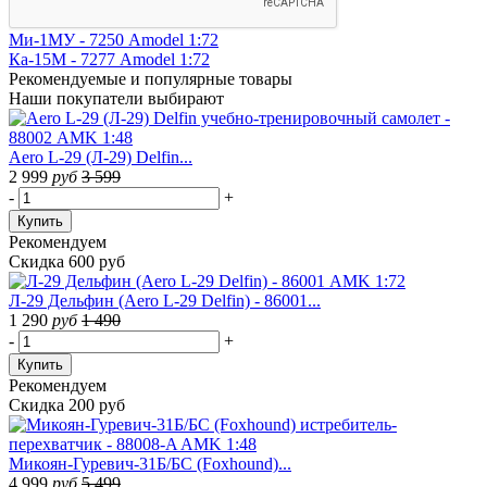
Ми-1МУ - 7250 Amodel 1:72
Ка-15М - 7277 Amodel 1:72
Рекомендуемые
и популярные товары
Наши покупатели выбирают
Aero L-29 (Л-29) Delfin...
2 999
руб
3 599
-
+
Купить
Рекомендуем
Скидка 600 руб
Л-29 Дельфин (Aero L-29 Delfin) - 86001...
1 290
руб
1 490
-
+
Купить
Рекомендуем
Скидка 200 руб
Микоян-Гуревич-31Б/БС (Foxhound)...
4 999
руб
5 499