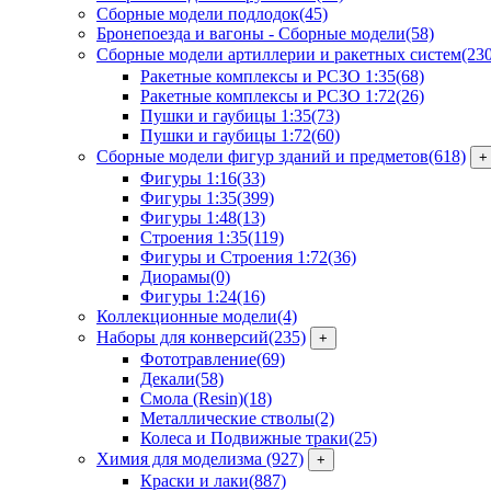
Сборные модели подлодок
(45)
Бронепоезда и вагоны - Сборные модели
(58)
Сборные модели артиллерии и ракетных систем
(23
Ракетные комплексы и РСЗО 1:35
(68)
Ракетные комплексы и РСЗО 1:72
(26)
Пушки и гаубицы 1:35
(73)
Пушки и гаубицы 1:72
(60)
Сборные модели фигур зданий и предметов
(618)
+
Фигуры 1:16
(33)
Фигуры 1:35
(399)
Фигуры 1:48
(13)
Строения 1:35
(119)
Фигуры и Строения 1:72
(36)
Диорамы
(0)
Фигуры 1:24
(16)
Коллекционные модели
(4)
Наборы для конверсий
(235)
+
Фототравление
(69)
Декали
(58)
Смола (Resin)
(18)
Металлические стволы
(2)
Колеса и Подвижные траки
(25)
Химия для моделизма
(927)
+
Краски и лаки
(887)