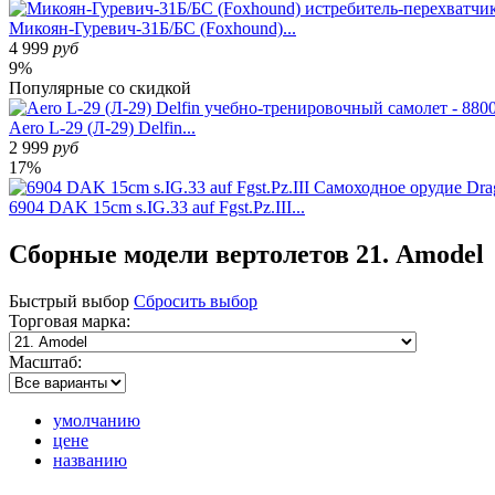
Микоян-Гуревич-31Б/БС (Foxhound)...
4 999
руб
9%
Популярные
со скидкой
Aero L-29 (Л-29) Delfin...
2 999
руб
17%
6904 DAK 15cm s.IG.33 auf Fgst.Pz.III...
Сборные модели вертолетов 21. Amodel
Быстрый
выбор
Сбросить выбор
Торговая марка:
Масштаб:
умолчанию
цене
названию