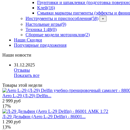
Грунтовки и шпаклевки (подготовка поверхно
Клей
(16)
Смывки маркеры пигменты (эффекты и фини
Инструменты и приспособления
(58)
+
Настольные игры
(9)
Техника 1:48
(0)
Сборные модели мотоциклов
(2)
Наши Скидки
Популярные предложения
Наши
новости
31.12.2025
Отзывы
Показать все
Товары
этой недели
Aero L-29 (Л-29) Delfin...
2 999
руб
17%
Л-29 Дельфин (Aero L-29 Delfin) - 86001...
1 290
руб
13%