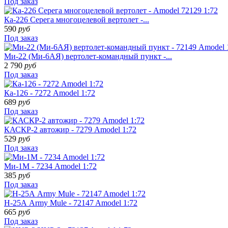
Под заказ
Ка-226 Серега многоцелевой вертолет -...
590
руб
Под заказ
Ми-22 (Ми-6АЯ) вертолет-командный пункт -...
2 790
руб
Под заказ
Ка-126 - 7272 Amodel 1:72
689
руб
Под заказ
КАСКР-2 автожир - 7279 Amodel 1:72
529
руб
Под заказ
Ми-1М - 7234 Amodel 1:72
385
руб
Под заказ
H-25А Army Mule - 72147 Amodel 1:72
665
руб
Под заказ