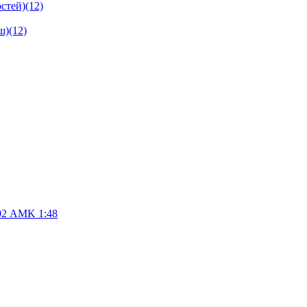
стей)
(12)
ш)
(12)