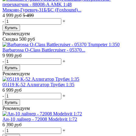
Микоян-Гуревич-31Б/БС (Foxhound)...
4 999
руб
5 499
-
+
Купить
Рекомендуем
Скидка 500 руб
Barbarossa O-Class Battlecruiser - 05370...
9 999
руб
-
+
Купить
Рекомендуем
05119 K-52 Аллигатор Трубач 1:35
6 999
руб
-
+
Купить
Рекомендуем
Ан-10 лайнер - 72008 Modelsvit 1:72
6 390
руб
-
+