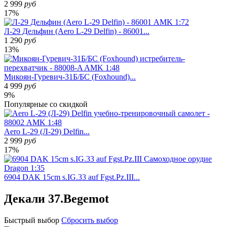
2 999
руб
17%
Л-29 Дельфин (Aero L-29 Delfin) - 86001...
1 290
руб
13%
Микоян-Гуревич-31Б/БС (Foxhound)...
4 999
руб
9%
Популярные
со скидкой
Aero L-29 (Л-29) Delfin...
2 999
руб
17%
6904 DAK 15cm s.IG.33 auf Fgst.Pz.III...
Декали 37.Begemot
Быстрый
выбор
Сбросить выбор