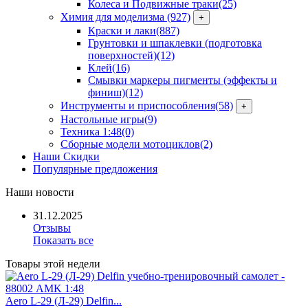
Колеса и Подвижные траки
(25)
Химия для моделизма
(927)
+
Краски и лаки
(887)
Грунтовки и шпаклевки (подготовка
поверхностей)
(12)
Клей
(16)
Смывки маркеры пигменты (эффекты и
финиш)
(12)
Инструменты и приспособления
(58)
+
Настольные игры
(9)
Техника 1:48
(0)
Сборные модели мотоциклов
(2)
Наши Скидки
Популярные предложения
Наши
новости
31.12.2025
Отзывы
Показать все
Товары
этой недели
Aero L-29 (Л-29) Delfin...