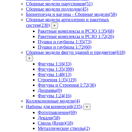
Сборные модели парусников
(51)
Сборные модели подлодок
(45)
Бронепоезда и вагоны - Сборные модели
(58)
Сборные модели артиллерии и ракетных
систем
(230)
+
Ракетные комплексы и РСЗО 1:35
(68)
Ракетные комплексы и РСЗО 1:72
(26)
Пушки и гаубицы 1:35
(73)
Пушки и гаубицы 1:72
(60)
Сборные модели фигур зданий и предметов
(618)
+
Фигуры 1:16
(33)
Фигуры 1:35
(399)
Фигуры 1:48
(13)
Строения 1:35
(119)
Фигуры и Строения 1:72
(36)
Диорамы
(0)
Фигуры 1:24
(16)
Коллекционные модели
(4)
Наборы для конверсий
(235)
+
Фототравление
(69)
Декали
(58)
Смола (Resin)
(18)
Металлические стволы
(2)