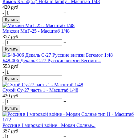
Камов Ка-50(52) Hokum family - Масштаб 1/48
420
руб
-
+
Купить
Микоян МиГ-25 - Масштаб 1/48
357
руб
-
+
Купить
Б48-006 Декаль С-27 Русские витязи Бегемот...
553
руб
-
+
Купить
Cухой Су-27 часть 1 - Масштаб 1/48
420
руб
-
+
Купить
Россия в I мировой войне - Моран Солнье...
357
руб
-
+