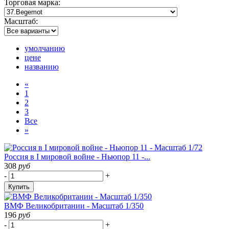
Торговая марка:
Масштаб:
умолчанию
цене
названию
«
1
2
3
Все
»
Россия в I мировой войне - Ньюпор 11 -...
308
руб
-
+
Купить
ВМФ Великобритании - Масштаб 1/350
196
руб
-
+