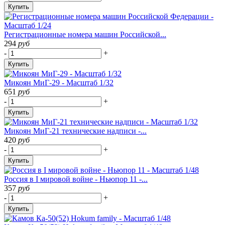
Купить
Регистрационные номера машин Российской...
294
руб
-
+
Купить
Микоян МиГ-29 - Масштаб 1/32
651
руб
-
+
Купить
Микоян МиГ-21 технические надписи -...
420
руб
-
+
Купить
Россия в I мировой войне - Ньюпор 11 -...
357
руб
-
+
Купить