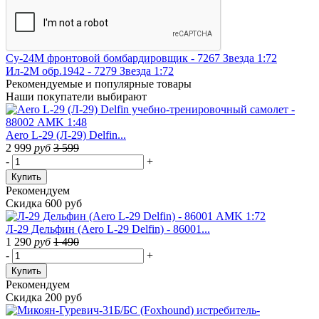
Су-24М фронтовой бомбардировщик - 7267 Звезда 1:72
Ил-2М обр.1942 - 7279 Звезда 1:72
Рекомендуемые
и популярные товары
Наши покупатели выбирают
Aero L-29 (Л-29) Delfin...
2 999
руб
3 599
-
+
Купить
Рекомендуем
Скидка 600 руб
Л-29 Дельфин (Aero L-29 Delfin) - 86001...
1 290
руб
1 490
-
+
Купить
Рекомендуем
Скидка 200 руб