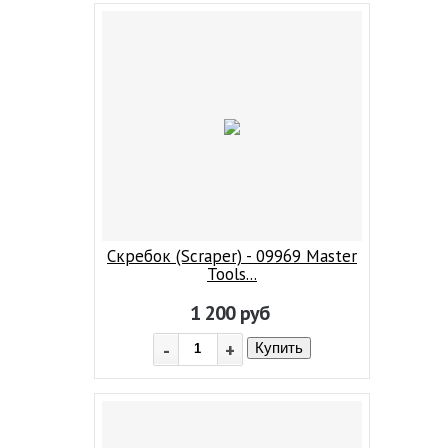
Скребок (Scraper) - 09969 Master
Tools...
1 200
руб
-
+
Купить