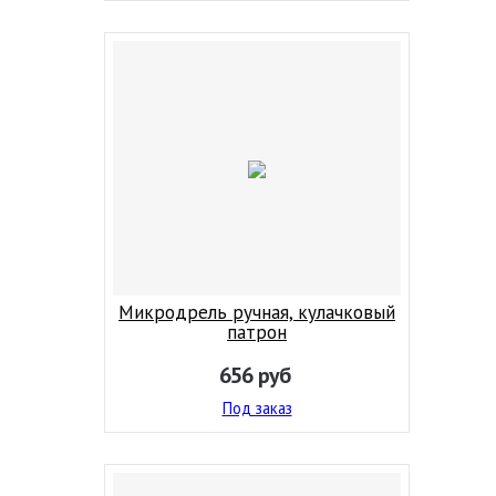
Микродрель ручная, кулачковый
патрон
656
руб
Под заказ