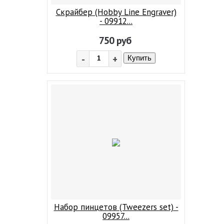
Скрайбер (Hobby Line Engraver)
- 09912...
750
руб
-
+
Купить
Набор пинцетов (Tweezers set) -
09957...